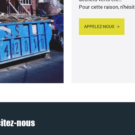
Pour cette raison, n’hési
APPELEZ-NOUS
citez-nous