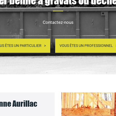
er benne à gravats ou déchet
Contactez-nous
US ÊTES UN PARTICULIER
VOUS ÊTES UN PROFESSIONNEL
nne Aurillac