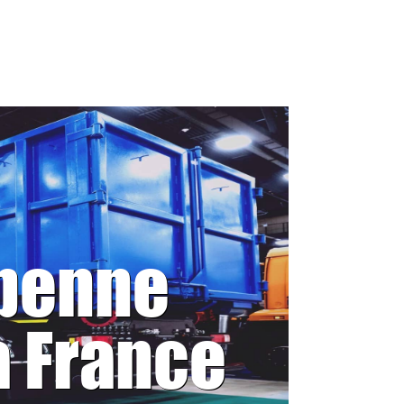
 benne
a France