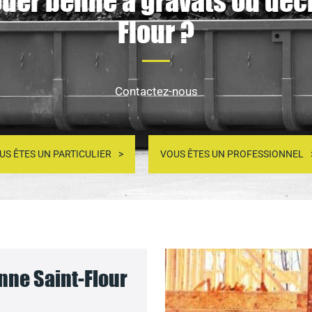
ouer benne à gravats ou déch
Flour ?
Contactez-nous
US ÊTES UN PARTICULIER
VOUS ÊTES UN PROFESSIONNEL
nne Saint-Flour