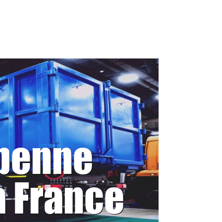
 benne
a France