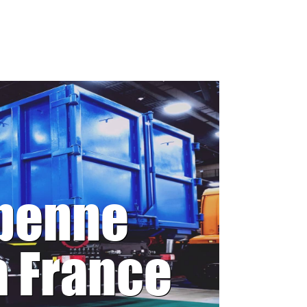
 benne
a France