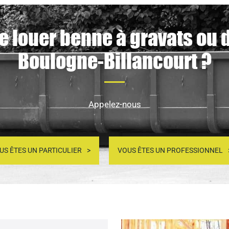
e louer benne à gravats ou 
Boulogne-Billancourt ?
Appelez-nous
US ÊTES UN PARTICULIER
VOUS ÊTES UN PROFESSIONNEL